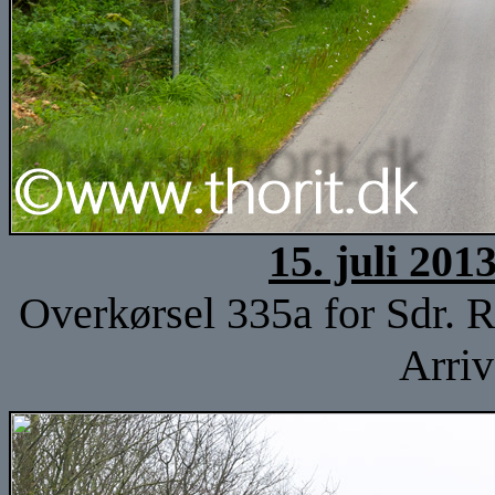
15. juli 201
Overkørsel 335a for Sdr. R
Arri