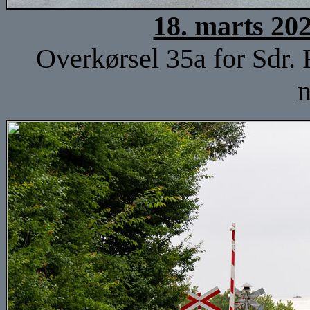
18. marts 20
Overkørsel 35a for Sdr.
n