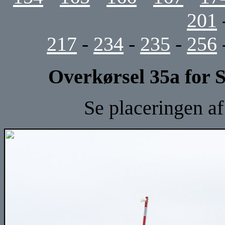
201
217
-
234
-
235
-
256
Overkørsel 35a for 
Se placeringen a