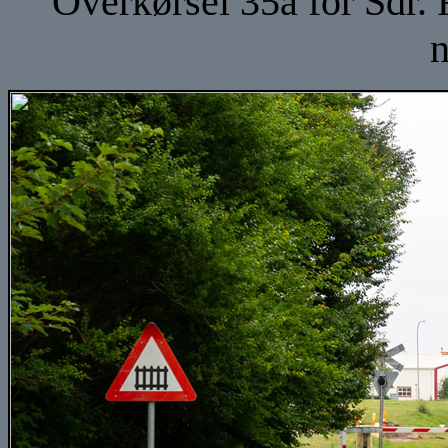
Overkørsel 35a for Sdr.
n