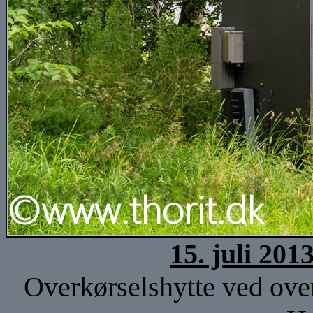
15. juli 201
Overkørselshytte ved over