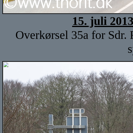
15. juli 201
Overkørsel 35a for Sdr.
s