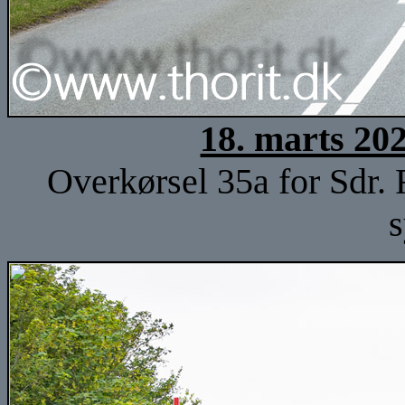
18. marts 20
Overkørsel 35a for Sdr.
s