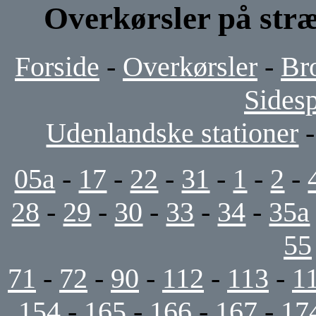
Overkørsler på stræ
Forside
-
Overkørsler
-
Br
Sides
Udenlandske stationer
05a
-
17
-
22
-
31
-
1
-
2
-
28
-
29
-
30
-
33
-
34
-
35a
55
71
-
72
-
90
-
112
-
113
-
1
154
-
165
-
166
-
167
-
17