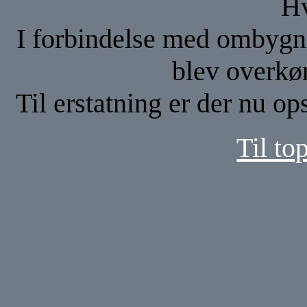
Hv
I forbindelse med ombygn
blev overkør
Til erstatning er der nu op
Til to