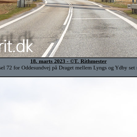
18. marts 2023 - ©T. Rithmester
el 72 for Oddesundvej på Draget mellem Lyngs og Ydby set