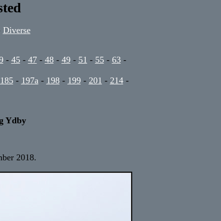
sted
-
Diverse
9
-
45
-
47
-
48
-
49
-
51
-
55
-
63
-
185
-
197a
-
198
-
199
-
201
-
214
-
og Ydby
mber 2018.