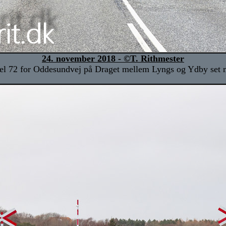
24. november 2018 - ©T. Rithmester
el 72 for Oddesundvej på Draget mellem Lyngs og Ydby set 