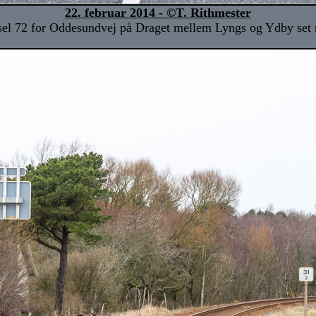
22. februar 2014 - ©T. Rithmester
el 72 for Oddesundvej på Draget mellem Lyngs og Ydby set