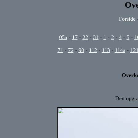
Ove
Forside
05a
-
17
-
22
-
31
-
1
-
2
-
4
-
5
-
1
71
-
72
-
90
-
112
-
113
-
114a
-
12
Overkø
Den opgra