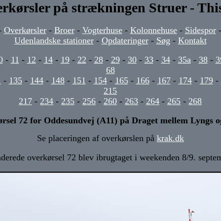
rkørsler på strækningen Struer - Thi
-
Overkørsler
-
Broer
-
Vogterhuse
-
Kolonnehuse
-
Sidespor
Udenlandske stationer
-
Opdateringer
-
Søg
-
Kontakt
0
-
11
-
12
-
14
-
19
-
22
-
28
-
29
-
30
-
33
-
34
-
35a
-
38
-
3
68
1
-
135
-
144
-
148
-
151
-
154
-
165
-
166
-
167
-
174
-
179
-
215
217
-
234
-
235
-
256
-
260
-
263
-
264
-
265
-
268
rsel 72 for Oddesundvej (A11) på Draget mellem Lyngs 
Se placeringen af overkørslen på
krak.dk
derede overkørsel 72 blev ibrugtaget i weekenden 8/9. septe