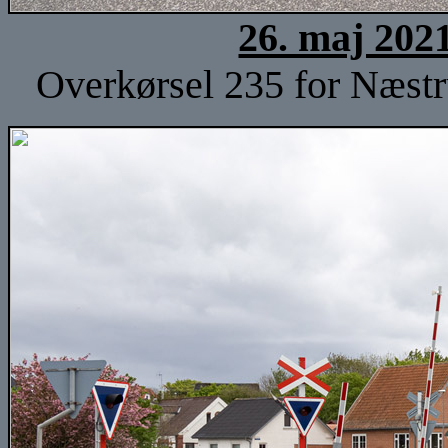
26. maj 202
Overkørsel 235 for Næstru