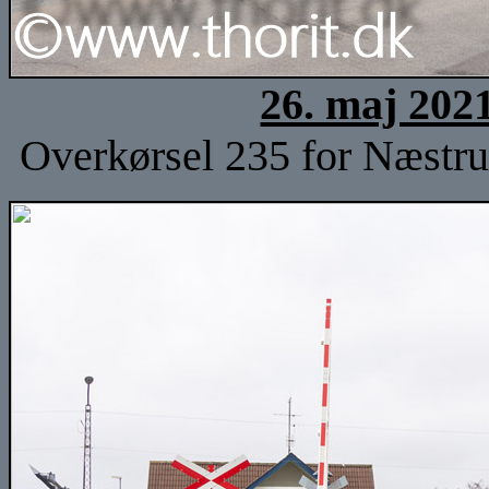
26. maj 202
Overkørsel 235 for Næstrup