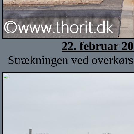
22. februar 2
Strækningen ved overkørse