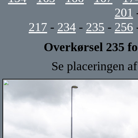
201
217
-
234
-
235
-
256
Overkørsel 235 fo
Se placeringen a