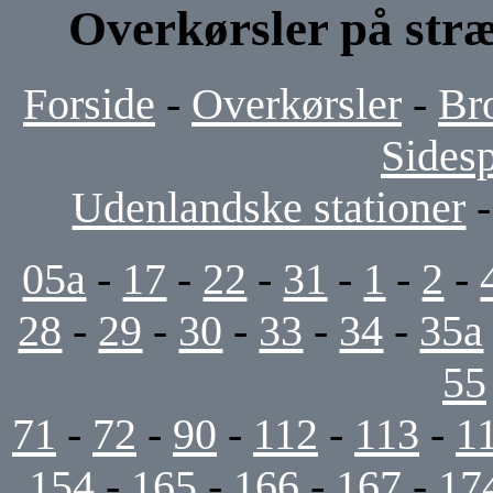
Overkørsler på stræ
Forside
-
Overkørsler
-
Br
Sides
Udenlandske stationer
05a
-
17
-
22
-
31
-
1
-
2
-
28
-
29
-
30
-
33
-
34
-
35a
55
71
-
72
-
90
-
112
-
113
-
1
154
-
165
-
166
-
167
-
17