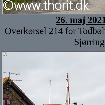
26. maj 202
Overkørsel 214 for Todbøl
Sjørring