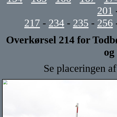
201
217
-
234
-
235
-
256
Overkørsel 214 for Todb
og
Se placeringen a