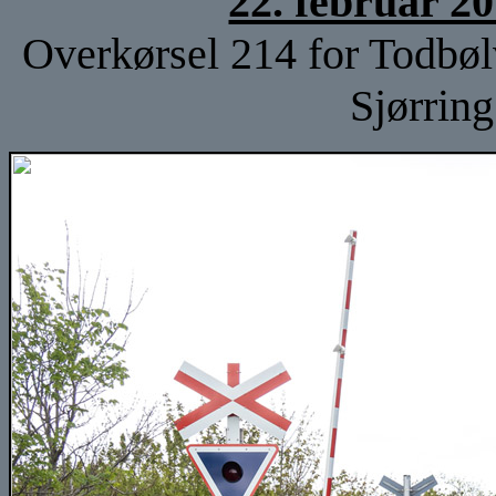
22. februar 2
Overkørsel 214 for Todbøl
Sjørring