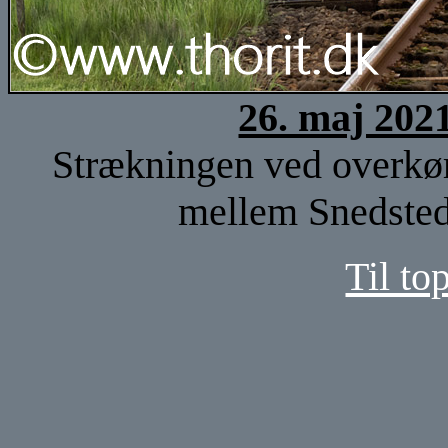
26. maj 202
Strækningen ved overkør
mellem Snedsted 
Til to