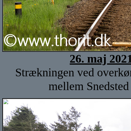
26. maj 202
Strækningen ved overkør
mellem Snedsted o