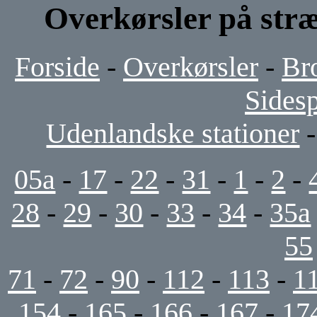
Overkørsler på stræ
Forside
-
Overkørsler
-
Br
Sides
Udenlandske stationer
05a
-
17
-
22
-
31
-
1
-
2
-
28
-
29
-
30
-
33
-
34
-
35a
55
71
-
72
-
90
-
112
-
113
-
1
154
-
165
-
166
-
167
-
17