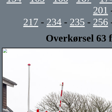
201
217
-
234
-
235
-
256
Overkørsel 63 