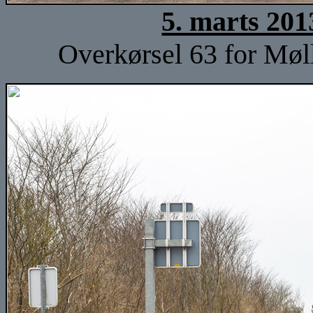
5. marts 201
Overkørsel 63 for Møl