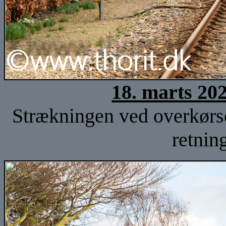
18. marts 20
Strækningen ved overkørse
retnin