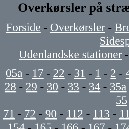
Overkørsler på stræ
Forside
-
Overkørsler
-
Br
Sides
Udenlandske stationer
05a
-
17
-
22
-
31
-
1
-
2
-
28
-
29
-
30
-
33
-
34
-
35a
55
71
-
72
-
90
-
112
-
113
-
1
154
-
165
-
166
-
167
-
17