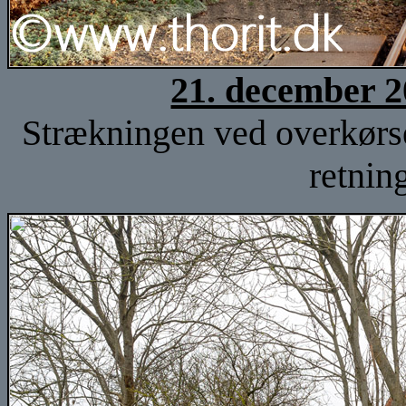
21. december 2
Strækningen ved overkørse
retnin