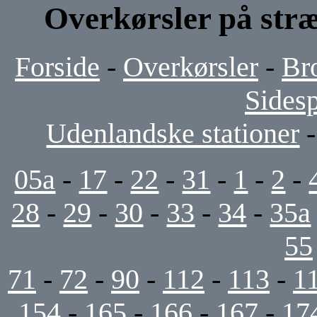
Overkørsler på stræ
Forside
-
Overkørsler
-
Br
Sides
Udenlandske stationer
05a
-
17
-
22
-
31
-
1
-
2
-
28
-
29
-
30
-
33
-
34
-
35a
55
71
-
72
-
90
-
112
-
113
-
1
154
-
165
-
166
-
167
-
17