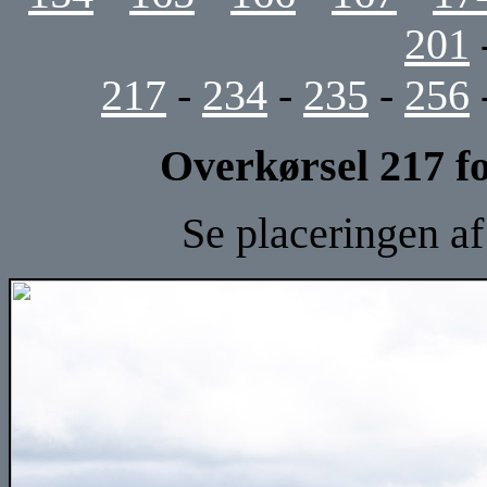
201
217
-
234
-
235
-
256
Overkørsel 217 f
Se placeringen a