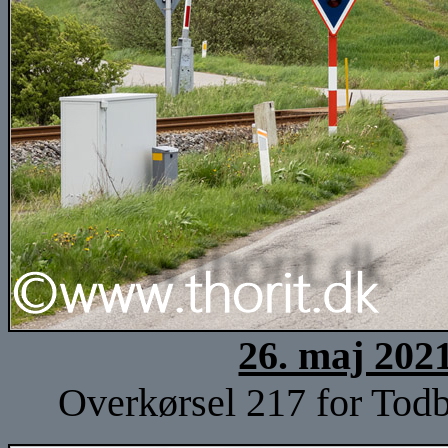
26. maj 202
Overkørsel 217 for Todb