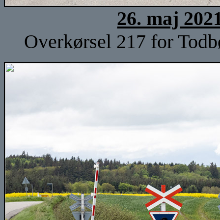
26. maj 202
Overkørsel 217 for Todb