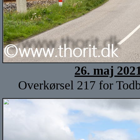
26. maj 202
Overkørsel 217 for Todb