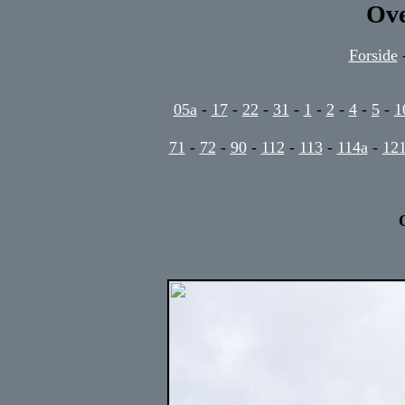
Ove
Forside
05a
-
17
-
22
-
31
-
1
-
2
-
4
-
5
-
1
71
-
72
-
90
-
112
-
113
-
114a
-
12