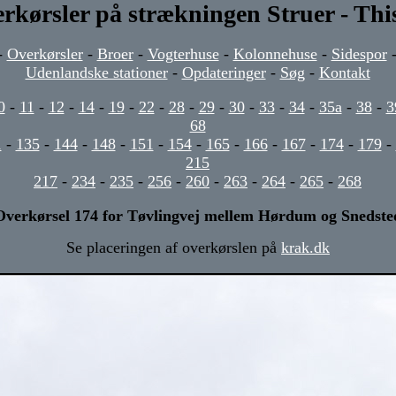
rkørsler på strækningen Struer - Thi
-
Overkørsler
-
Broer
-
Vogterhuse
-
Kolonnehuse
-
Sidespor
Udenlandske stationer
-
Opdateringer
-
Søg
-
Kontakt
0
-
11
-
12
-
14
-
19
-
22
-
28
-
29
-
30
-
33
-
34
-
35a
-
38
-
3
68
1
-
135
-
144
-
148
-
151
-
154
-
165
-
166
-
167
-
174
-
179
-
215
217
-
234
-
235
-
256
-
260
-
263
-
264
-
265
-
268
Overkørsel 174 for Tøvlingvej mellem Hørdum og Snedste
Se placeringen af overkørslen på
krak.dk