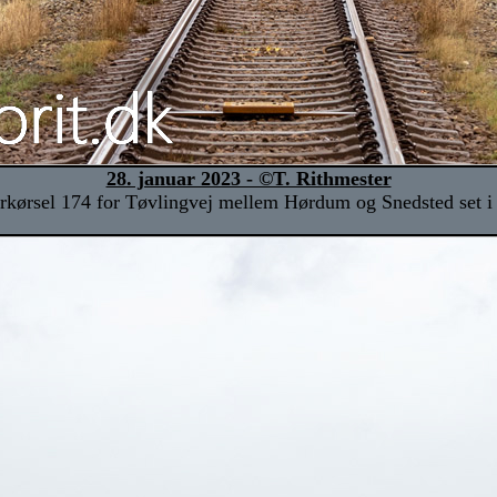
28. januar 2023 - ©T. Rithmester
rkørsel 174 for Tøvlingvej mellem Hørdum og Snedsted set i 