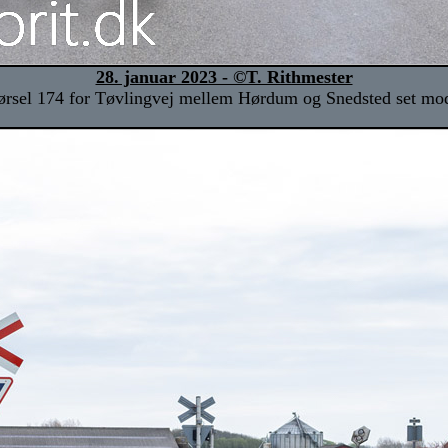
28. januar 2023 - ©T. Rithmester
rsel 174 for Tøvlingvej mellem Hørdum og Snedsted set mo