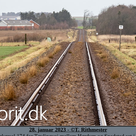
28. januar 2023 - ©T. Rithmester
rkørsel 174 for Tøvlingvej mellem Hørdum og Snedsted set i 