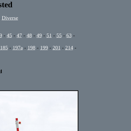
sted
-
Diverse
9
-
45
-
47
-
48
-
49
-
51
-
55
-
63
-
185
-
197a
-
198
-
199
-
201
-
214
-
d